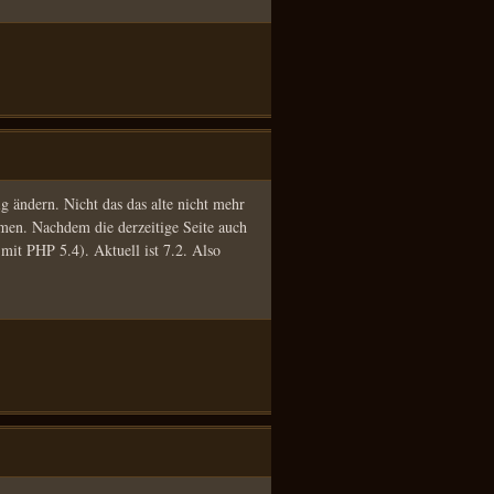
g ändern. Nicht das das alte nicht mehr
men. Nachdem die derzeitige Seite auch
mit PHP 5.4). Aktuell ist 7.2. Also