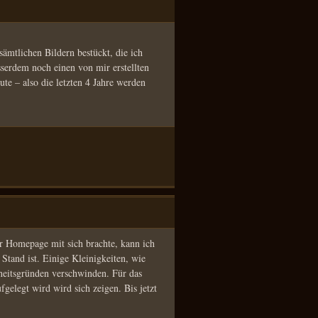
ämtlichen Bildern bestückt, die ich
usserdem noch einen von mir erstellten
te – also die letzten 4 Jahre werden
r Homepage mit sich brachte, kann ich
Stand ist. Einige Kleinigkeiten, wie
heitsgründen verschwinden. Für das
fgelegt wird wird sich zeigen. Bis jetzt