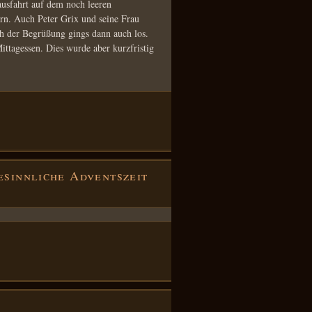
ausfahrt auf dem noch leeren
ern. Auch Peter Grix und seine Frau
h der Begrüßung gings dann auch los.
ittagessen. Dies wurde aber kurzfristig
esinnliche Adventszeit