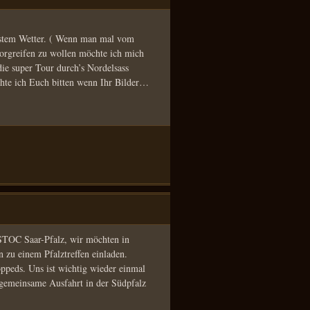
bestem Wetter. ( Wenn man mal vom
vorgreifen zu wollen möchte ich mich
die super Tour durch’s Nordelsass
hte ich Euch bitten wenn Ihr Bilder…
STOC Saar-Pfalz, wir möchten in
 zu einem Pfalztreffen einladen.
peds. Uns ist wichtig wieder einmal
 gemeinsame Ausfahrt in der Südpfalz