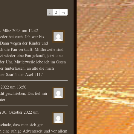
Navigation
1
2
→
der
Gästebuchliste
. März 2023
um
12:42
eder bei euch. Ich war bis
. Dann wegen der Kinder und
h die Pan verkauft. Mittlerweile sind
t wieder eine Pan gekauft, jetzt eine
 der Uhr. Mittlerweile lebe ich im Osten
r hinterlassen, an alle die mich
uer Saarländer Axel #117
 2022
um
13:50
ht geschrieben, Das fiel mir
ter
m
30. Oktober 2022
um
 schade, dass man sich gar
h eine ruhige Adventszeit und vor allem