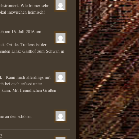
chstromert. Wie immer sehr
okal inzwischen heimisch!
ieb am
16. Juli 2016
um
t. Ort des Treffens ist der
lgenden Link: Gasthof zum Schwan in
k . Kann mich allerdings mit
h bei euch erfasst unter
n kann. Mit freundlichen Grüßen
rne an den schönen
02