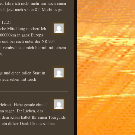
d fahre ich nicht mehr nur noch einen
ch jetzt auch schon 81! Macht es gut.
m
12:21
iche Mitteilung machen!Ich
 100000km in ganz Europa
re und bei euch unter der NR.934
nd verabschiede mich hiermit mit einem
4.
e und einen tollen Start in
 Wiedersehen mit Euch!
 Heimat. Habe gerade einmal
nn sagen: Ihr Lieben, das
 dem Klaus hattet Ihr einen Tourguide
 ein dicker Dank für das schöne