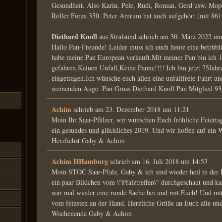
Gesundheit. Also Karin, Pele, Rudi, Roman, Gerd usw. Mope
Roller Forza 350. Peter Amrum hat auch aufgehört (mit 86) i
Diethard Knoll
aus
Stralsund
schrieb am
30. März 2022
u
Hallo Pan-Freunde! Leider muss ich euch heute eine betrübl
habe meine Pan European verkauft.Mit meiner Pan bin ich
gefahren.Keinen Unfall,Keine Panne!!!! Ich bin jetzt 75Jah
eingetragen.Ich wünsche euch allen eine unfallfreie Fahrt u
weinenden Auge. Pan Gruss Diethard Knoll Pan Mitglied 93
Achim
schrieb am
23. Dezember 2018
um
11:21
Moin Ihr Saar-Pfälzer, wir wünschen Euch fröhliche Feiertag
ein gesundes und glückliches 2019. Und wir hoffen auf ein
Herzlichst Gaby & Achim
Achim HHamburg
schrieb am
16. Juli 2018
um
14:53
Moin STOC Saar-Pfalz, Gaby & ich sind wieder heil in der
ein paar Bildchen vom \"Pfalztreffen\" durchgeschaut und ka
war mal wieder eine runde Sache bei und mit Euch! Und mit
vom feinsten an der Hand. Herzliche Grüße an Euch alle und
Wochenende Gaby & Achim