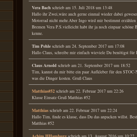
Vera Bach
schrieb am
15. Juli 2018
um
13:48
Hallo ihr Zwei,wäre auch gerne einmal wieder dabei gewese
Motorrad nicht mehr.Aber Ingo wird mir bestimmt erzählen
Bremen Vera P.S.vielleicht habt ihr ja noch einpaar schöne
kenne.
Tim Pehle
schrieb am
24. September 2017
um
17:08
Hallo Claus, schreibe mir einfach wieviele Du benötigst fü
Claus Arnold
schrieb am
21. September 2017
um
18:52
Tim, kannst du mir bitte ein paar Aufkleber für den STOC-N
was die Dinger kosten. Gruß Claus
Matthias#52
schrieb am
22. Februar 2017
um
22:26
Klasse Einsatz Gruß Matthias #52
Matthias
schrieb am
22. Februar 2017
um
22:24
Hallo Tim, finde es klasse, dass Du das anpacken willst. Be
Matthias #52
Achim HHamburg
schrieb am
13. August 2016
um
10:22