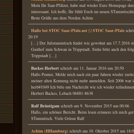
Moin Ihr Saar-Pfälzer, habe mal wieder Eure Homepage dur
interessant. Ich hoffe, Ihr fühlt Euch im neuen STammtischl
Beste Grüße aus dem Norden Achim
Hallo bei STOC Saar-Pfalz.net | | STOC Saar-Pfalz
schr
20:19
[…] Der Julistammtisch findet wie gewohnt am 17.7.2016 stat
Gasthof zum Schwan in Trippstadt. Siehe bitte auch den fo
Trippstadt […]
Backes Herbert
schrieb am
11. Januar 2016
um
20:50
Hallo Penner, Melde mich nach ein paar Jahren wieder zurüc
meiner alten Kennung nicht mehr anmelden. Seit 2006 war ic
herb#1049 Ich bitte um Nachricht wie ich wieder teilnehme
Herbert Backes, Lebach 06881-8638
Ralf Bräutigam
schrieb am
9. November 2015
um
00:06
Hallo, ein schöner Bericht. Beim lesen erinnere ich mich ge
STammtisch. Viele Grüsse Ralf
Achim (HHamburg)
schrieb am
10. Oktober 2015
um
18: