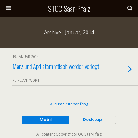
STOC Saar-Pfalz
Archive › Januar, 2014
19. JANUAR 2014
März und Aprilstammtisch werden verlegt
KEINE ANTWORT
Zum Seitenanfang
Mobil
Desktop
All content Copyright STOC Saar-Pfalz