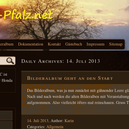
deralbum
Dokumentation
Kontakt
Gästebuch
Impressum
Sitemap
Daily Archives:
14. Juli 2013
C ist
Bilderalbum geht an den Start
r Honda
Das Bilderalbum, was ja nun zunächst mit gähnender Leere glä
Nach und nach werden die alten Bilderalben mit Veranstaltun
aufgenommen. Also vielleicht öfters mal reinschauen. Gruss 
14. Juli 2013,
Author:
Karin
Categories:
Allgemein