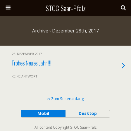
STOC Saar-Pfalz
Archive › Dezember 28th, 2017
28. DEZEMBER 2017
Frohes Neues Jahr !!!
KEINE ANTWORT
Zum Seitenanfang
Mobil
Desktop
All content Copyright STOC Saar-Pfalz