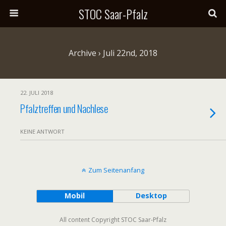
STOC Saar-Pfalz
Archive › Juli 22nd, 2018
22. JULI 2018
Pfalztreffen und Nachlese
KEINE ANTWORT
Zum Seitenanfang
Mobil
Desktop
All content Copyright STOC Saar-Pfalz