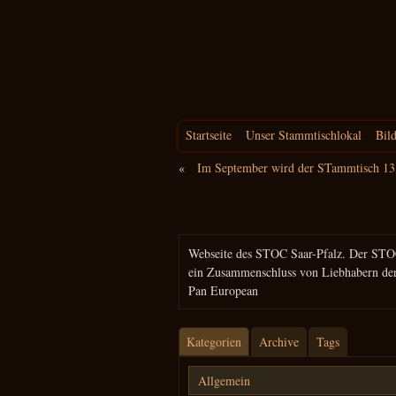
Startseite
Unser Stammtischlokal
Bil
«
Im September wird der STammtisch 13
Suchen
nach:
Webseite des STOC Saar-Pfalz. Der STO
ein Zusammenschluss von Liebhabern de
Pan European
Kategorien
Archive
Tags
Allgemein