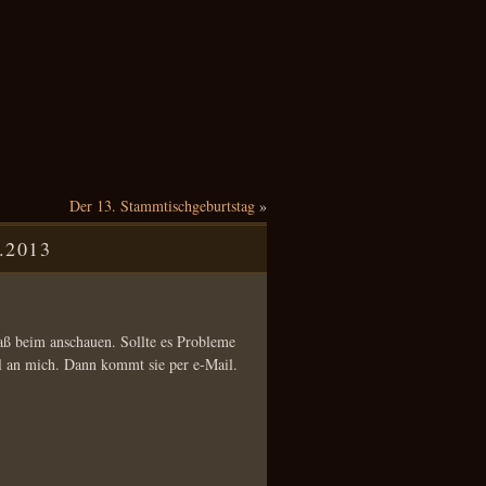
Der 13. Stammtischgeburtstag
»
.2013
Spaß beim anschauen. Sollte es Probleme
l an mich. Dann kommt sie per e-Mail.