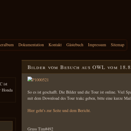
deralbum
Dokumentation
Kontakt
Gästebuch
Impressum
Sitemap
Bilder vom Besuch aus OWL vom 18.8
C ist
r Honda
So es ist geschafft. Die Bilder und die Tour ist online. Viel 
mit dem Download des Tour trakc geben, bitte eine kurze Mai
Hier geht's zur Seite und dem Bericht.
Gruss Tim#492