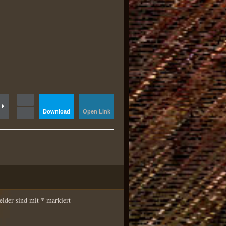
Download
Open Link
esc
s
Next
Close
elder sind mit
*
markiert