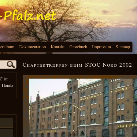
deralbum
Dokumentation
Kontakt
Gästebuch
Impressum
Sitemap
Chaptertreffen beim STOC Nord 2002
C ist
r Honda